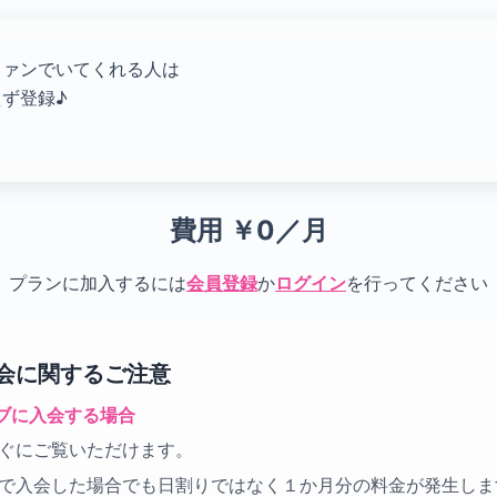
ファンでいてくれる人は
ず登録♪
費用
￥0／月
プランに加入するには
会員登録
か
ログイン
を行ってください
会に関するご注意
ブに入会する場合
ぐにご覧いただけます。
で入会した場合でも日割りではなく１か月分の料金が発生しま