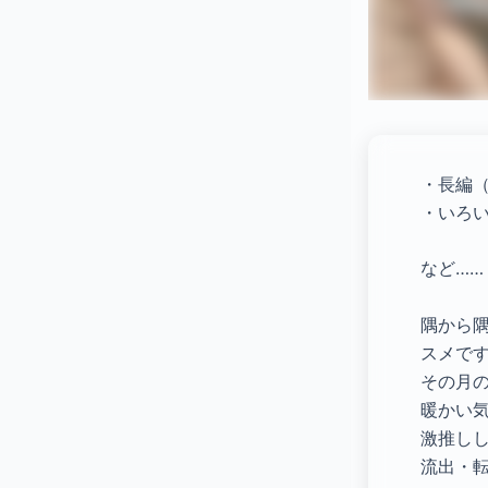
・長編
・いろ
など……
隅から
スメで
その月
暖かい
激推し
流出・