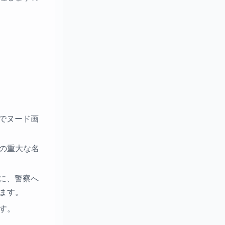
でヌード画
の重大な名
に、警察へ
ます。
す。