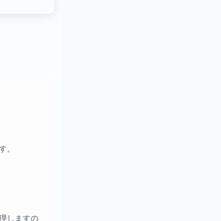
す。
理しますの