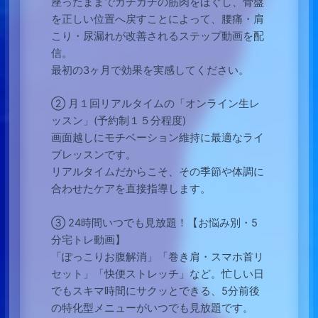
座ったままでガチガチの筋肉をほぐし、骨盤
を正しい位置へ戻すことによって、腰痛・肩
こり・尿漏れが改善されるステップ動画を配
信。
最初の3ヶ月で効果を実感してください。
② 月１回リアルタイムの「オンライン生レ
ッスン」(予約制１５分程度)
画面越しにモチベーション維持に最適なライ
ブレッスンです。
リアルタイムだからこそ、その季節や体調に
合わせたケアを直接指導します。
③ 24時間いつでも見放題！【お悩み別・5
分宅トレ動画】
「ぽっこりお腹解消」「巻き肩・スマホ首リ
セット」「快便ストレッチ」など。忙しい日
でもスキマ時間にサクッとできる、5分前後
の特化型メニューがいつでも見放題です。