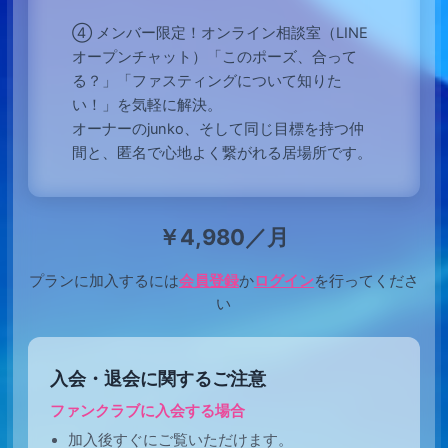
④ メンバー限定！オンライン相談室（LINE
オープンチャット）「このポーズ、合って
る？」「ファスティングについて知りた
い！」を気軽に解決。
オーナーのjunko、そして同じ目標を持つ仲
間と、匿名で心地よく繋がれる居場所です。
￥4,980／月
プランに加入するには
会員登録
か
ログイン
を行ってくださ
い
入会・退会に関するご注意
ファンクラブに入会する場合
加入後すぐにご覧いただけます。