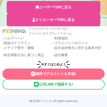
ー:
か
ユーザーTOPに戻る
り
ま
に
クリエーターTOPに戻る
あ
クリエイターとファンをつなぐ、
(2026
ファンビジネスプラットフォーム。
年
ヘルプページ
利用規約
2
投稿ガイドライン
プライバシーポリシー
月)
メディア受付・通報
反社会的勢力に対する基本方針
個
特定商取引法に基づく表記
会社概要
今すぐはじめよう
›
無料でアカウントを作成
›
公式LINEで相談する
© 2026 ファニカ. All rights reserved.